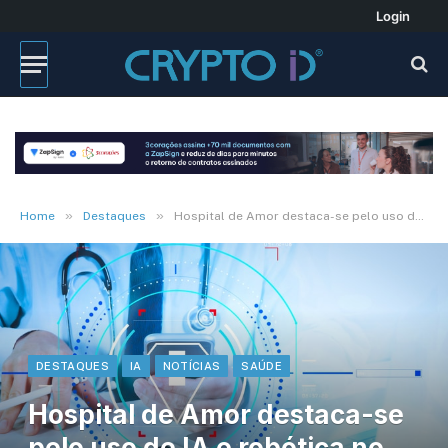
Login
»
»
Home
Destaques
Hospital de Amor destaca-se pelo uso de IA e robótica no tratamento do câncer
DESTAQUES
IA
NOTÍCIAS
SAÚDE
Hospital de Amor destaca-se
pelo uso de IA e robótica no