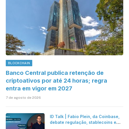
BLOCKCHAIN
Banco Central publica retenção de
criptoativos por até 24 horas; regra
entra em vigor em 2027
7 de agosto de 2026
ID Talk | Fabio Plein, da Coinbase,
debate regulação, stablecoins e
risco onchain