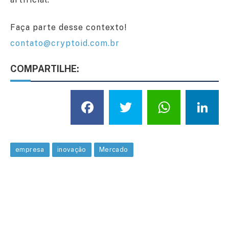
Faça parte desse contexto!
contato@cryptoid.com.br
COMPARTILHE:
Facebook
Twitter
What
L
empresa
inovação
Mercado