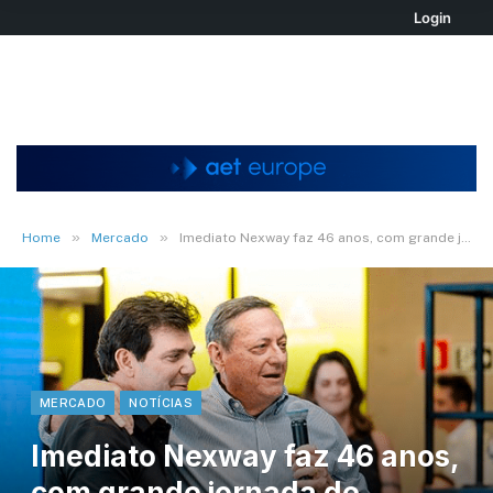
Login
»
»
Home
Mercado
Imediato Nexway faz 46 anos, com grande jornada de inovação pela frente
MERCADO
NOTÍCIAS
Imediato Nexway faz 46 anos,
com grande jornada de