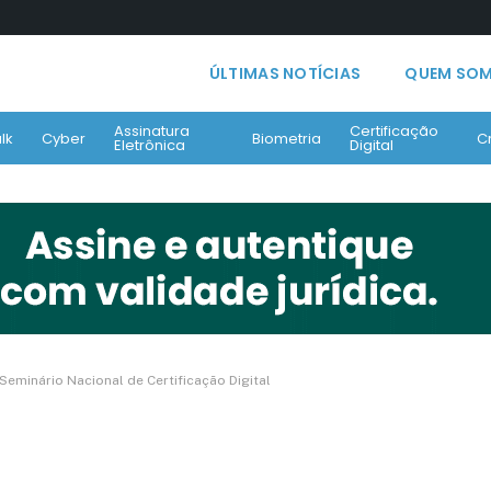
ÚLTIMAS NOTÍCIAS
QUEM SO
Assinatura
Certificação
lk
Cyber
Biometria
C
Eletrônica
Digital
Seminário Nacional de Certificação Digital