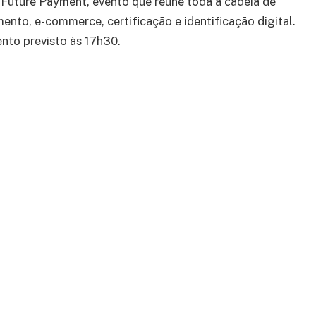
s Future Payment, evento que reúne toda a cadeia de
nto, e-commerce, certificação e identificação digital.
nto previsto às 17h30.