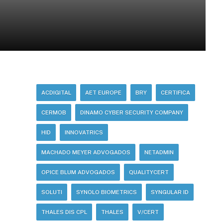
ACDIGITAL
AET EUROPE
BRY
CERTIFICA
CERMOB
DINAMO CYBER SECURITY COMPANY
HID
INNOVATRICS
MACHADO MEYER ADVOGADOS
NETADMIN
OPICE BLUM ADVOGADOS
QUALITYCERT
SOLUTI
SYNOLO BIOMETRICS
SYNGULAR ID
THALES DIS CPL
THALES
V/CERT