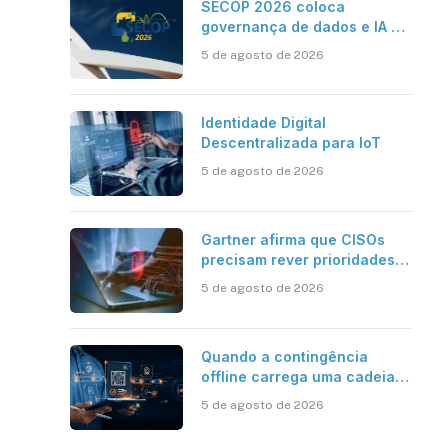
SECOP 2026 coloca
governança de dados e IA no
centro do Estado inteligente
5 de agosto de 2026
Identidade Digital
Descentralizada para IoT
5 de agosto de 2026
Gartner afirma que CISOs
precisam rever prioridades
em segurança cibernética
5 de agosto de 2026
para enfrentar os desafios
impostos pela Inteligência
Artificial
Quando a contingência
offline carrega uma cadeia
de confiança
5 de agosto de 2026