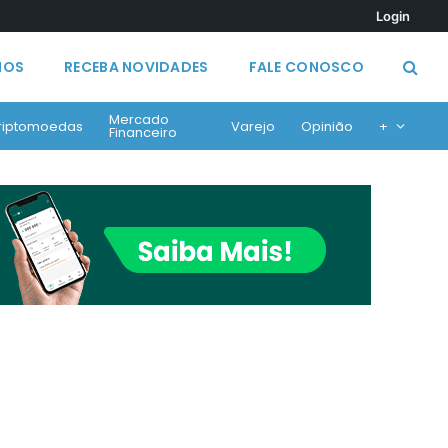
Login
MOS
RECEBA NOVIDADES
FALE CONOSCO
Mercado
riptomoedas
Varejo
Opinião
+
Financeiro