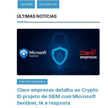
ZAPSIGN
COLUNISTAS
ÚLTIMAS NOTÍCIAS
CIBERSEGURANÇA
Claro empresas detalha ao Crypto
ID projeto de SIEM com Microsoft
Sentinel, IA e resposta