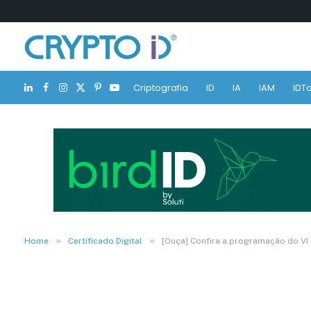
Criptografia
ID
IA
IAM
IDTa
LinkedIn
Facebook
Instagram
X
Pinterest
YouTube
(Twitter)
»
»
Home
Certificado Digital
[Ouça] Confira a programação do VI 