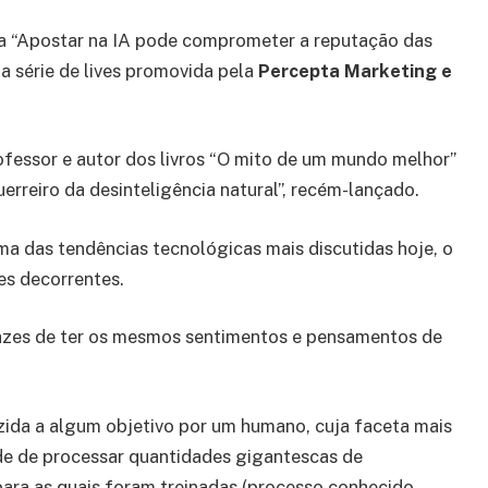
a “Apostar na IA pode comprometer a reputação das
a série de lives promovida pela
Percepta Marketing e
rofessor e autor dos livros “O mito de um mundo melhor”
guerreiro da desinteligência natural”, recém-lançado.
ma das tendências tecnológicas mais discutidas hoje, o
es decorrentes.
pazes de ter os mesmos sentimentos e pensamentos de
duzida a algum objetivo por um humano, cuja faceta mais
de de processar quantidades gigantescas de
ara as quais foram treinadas (processo conhecido