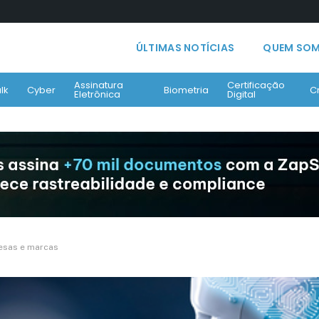
ÚLTIMAS NOTÍCIAS
QUEM SO
Assinatura
Certificação
lk
Cyber
Biometria
C
Eletrônica
Digital
resas e marcas