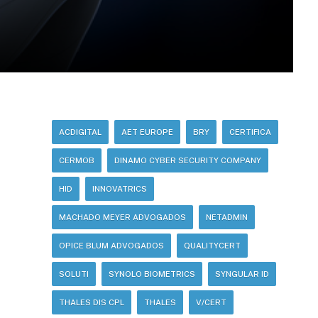
ACDIGITAL
AET EUROPE
BRY
CERTIFICA
CERMOB
DINAMO CYBER SECURITY COMPANY
HID
INNOVATRICS
MACHADO MEYER ADVOGADOS
NETADMIN
OPICE BLUM ADVOGADOS
QUALITYCERT
SOLUTI
SYNOLO BIOMETRICS
SYNGULAR ID
THALES DIS CPL
THALES
V/CERT