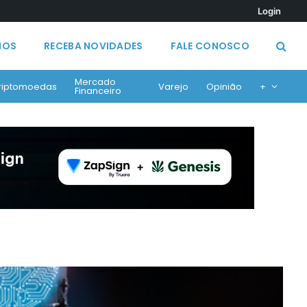
Login
MOS
RECEBA NOVIDADES
FALE CONOSCO
Mercado
riptomoedas
Varejo
Opinião
+
Financeiro