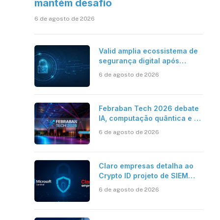
mantém desafio
6 de agosto de 2026
Valid amplia ecossistema de
segurança digital após
aquisições da HST e Diazero
6 de agosto de 2026
Febraban Tech 2026 debate
IA, computação quântica e os
novos desafios da tecnologia
6 de agosto de 2026
bancária
Claro empresas detalha ao
Crypto ID projeto de SIEM
com Microsoft Sentinel, IA e
6 de agosto de 2026
resposta automatizada