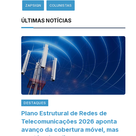
ZAPSIGN
COLUNISTAS
ÚLTIMAS NOTÍCIAS
DESTAQUES
Plano Estrutural de Redes de
Telecomunicações 2026 aponta
avanço da cobertura móvel, mas