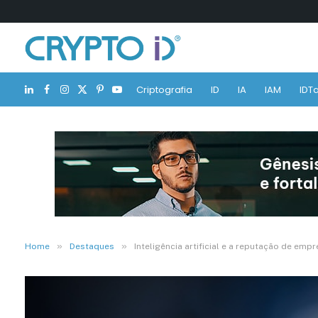
Criptografia
ID
IA
IAM
IDTa
LinkedIn
Facebook
Instagram
X
Pinterest
YouTube
(Twitter)
»
»
Home
Destaques
Inteligência artificial e a reputação de emp