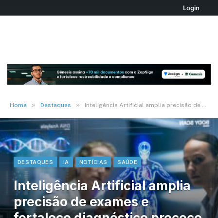
Login
»
»
Home
Destaques
Inteligência Artificial amplia precisão de exames e fortalece diagnóstico precoce do câncer de intestino
DESTAQUES
IA
NOTÍCIAS
SAÚDE
Inteligência Artificial amplia
precisão de exames e
fortalece diagnóstico precoce