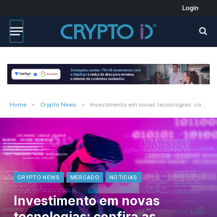
Login
»
»
Home
Crypto News
Investimento em novas tecnologias: confira as apostas para ficar de olho
CRYPTO NEWS
MERCADO
NOTÍCIAS
Investimento em novas
tecnologias: confira as