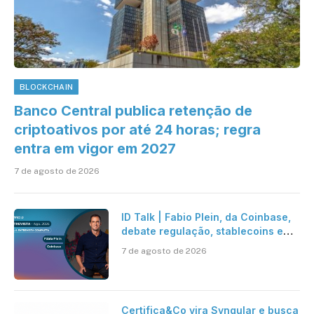
BLOCKCHAIN
Banco Central publica retenção de
criptoativos por até 24 horas; regra
entra em vigor em 2027
7 de agosto de 2026
ID Talk | Fabio Plein, da Coinbase,
debate regulação, stablecoins e
risco onchain
7 de agosto de 2026
Certifica&Co vira Syngular e busca