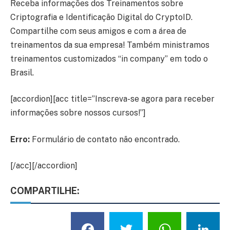
Receba informações dos Treinamentos sobre
Criptografia e Identificação Digital do CryptoID.
Compartilhe com seus amigos e com a área de
treinamentos da sua empresa! Também ministramos
treinamentos customizados “in company” em todo o
Brasil.
[accordion][acc title=”Inscreva-se agora para receber
informações sobre nossos cursos!”]
Erro:
Formulário de contato não encontrado.
[/acc][/accordion]
COMPARTILHE:
Facebook
Twitter
What
L