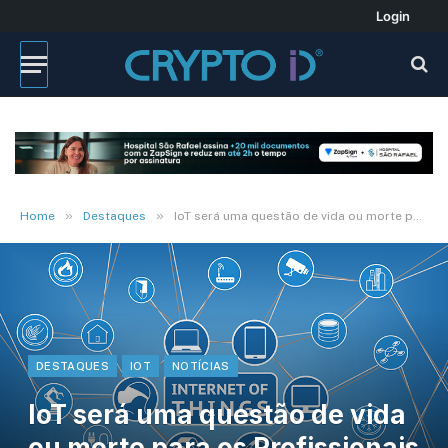
Login
»
»
Home
Destaques
IoT será uma questão de vida ou morte para os Profissionais de Segurança
DESTAQUES
IOT
NOTÍCIAS
IoT será uma questão de vida
ou morte para os Profissionais