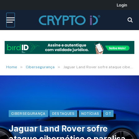
Login
»
»
Home
Cibersegurança
Jaguar Land Rover sofre ataque cibernético e paralisa produção global
CIBERSEGURANÇA
DESTAQUES
NOTÍCIAS
OT
Jaguar Land Rover sofre
ataque cibernético e paralisa