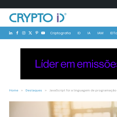
Criptografia
ID
IA
IAM
IDTa
LinkedIn
Facebook
Instagram
X
Pinterest
YouTube
(Twitter)
»
»
Home
Destaques
JavaScript foi a linguagem de programação 