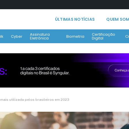
ÚLTIMAS NOTÍCIAS
QUEM SO
Assinatura
Certificação
lk
Cyber
Biometria
C
Eletrônica
Digital
mais utilizada pelos brasileiros em 2023