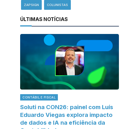
ZAPSIGN
COLUNISTAS
ÚLTIMAS NOTÍCIAS
CONTÁBIL E FISCAL
Soluti na CON26: painel com Luís
Eduardo Viegas explora impacto
de dados e IA na eficiência da