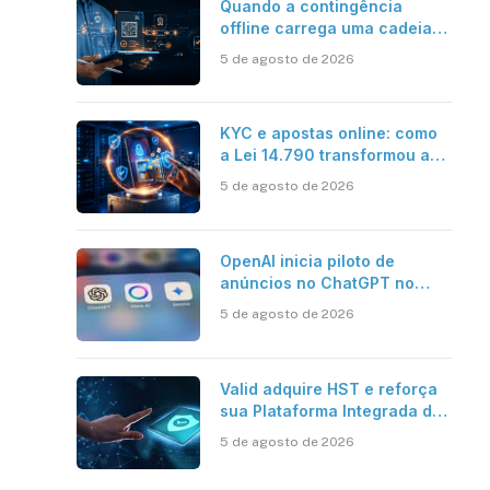
Quando a contingência
offline carrega uma cadeia
de confiança
5 de agosto de 2026
KYC e apostas online: como
a Lei 14.790 transformou a
verificação de identidade no
5 de agosto de 2026
mercado brasileiro
OpenAI inicia piloto de
anúncios no ChatGPT no
Brasil
5 de agosto de 2026
Valid adquire HST e reforça
sua Plataforma Integrada de
Segurança Digital
5 de agosto de 2026