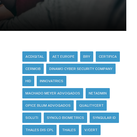
ACDIGITAL
AET EUROPE
BRY
CERTIFICA
CERMOB
DINAMO CYBER SECURITY COMPANY
HID
INNOVATRICS
MACHADO MEYER ADVOGADOS
NETADMIN
OPICE BLUM ADVOGADOS
QUALITYCERT
SOLUTI
SYNOLO BIOMETRICS
SYNGULAR ID
THALES DIS CPL
THALES
V/CERT