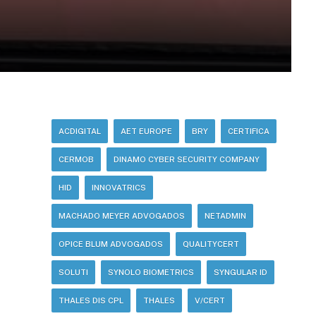
ACDIGITAL
AET EUROPE
BRY
CERTIFICA
CERMOB
DINAMO CYBER SECURITY COMPANY
HID
INNOVATRICS
MACHADO MEYER ADVOGADOS
NETADMIN
OPICE BLUM ADVOGADOS
QUALITYCERT
SOLUTI
SYNOLO BIOMETRICS
SYNGULAR ID
THALES DIS CPL
THALES
V/CERT