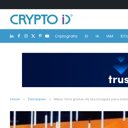
Criptografia
ID
IA
IAM
IDTa
LinkedIn
Facebook
Instagram
X
Pinterest
YouTube
(Twitter)
»
»
Home
Destaques
Maior feira global de tecnologias para indús