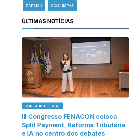
ZAPSIGN
COLUNISTAS
ÚLTIMAS NOTÍCIAS
CONTÁBIL E FISCAL
III Congresso FENACON coloca
Split Payment, Reforma Tributária
e IA no centro dos debates