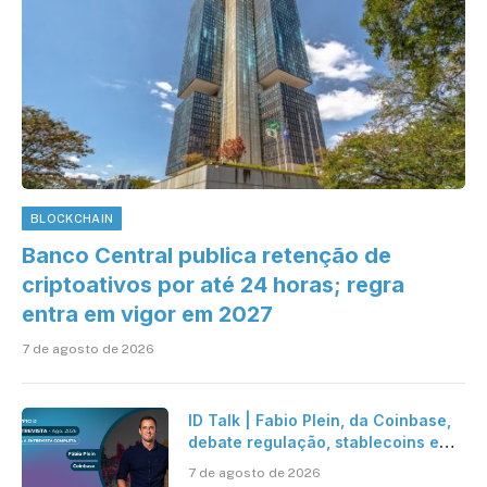
BLOCKCHAIN
Banco Central publica retenção de
criptoativos por até 24 horas; regra
entra em vigor em 2027
7 de agosto de 2026
ID Talk | Fabio Plein, da Coinbase,
debate regulação, stablecoins e
risco onchain
7 de agosto de 2026