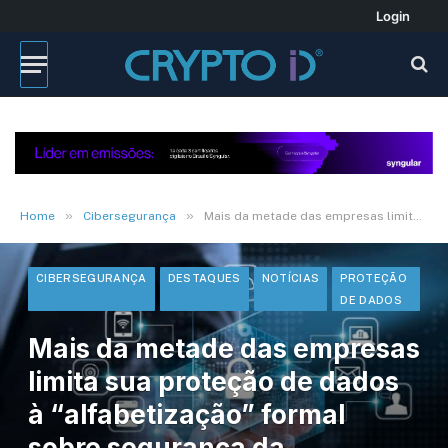
Login
»
»
Home
Cibersegurança
Mais da metade das empresas limita sua proteção de dados à “alfabetização” formal sobre segurança da informação
CIBERSEGURANÇA
DESTAQUES
NOTÍCIAS
PROTEÇÃO
DE DADOS
Mais da metade das empresas
limita sua proteção de dados
à “alfabetização” formal
sobre segurança da