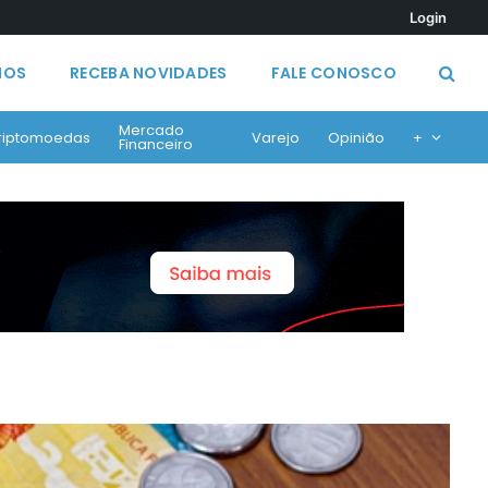
Login
MOS
RECEBA NOVIDADES
FALE CONOSCO
Mercado
riptomoedas
Varejo
Opinião
+
Financeiro