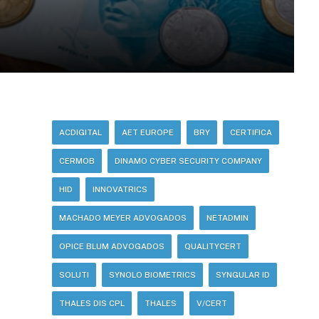
ACDIGITAL
AET EUROPE
BRY
CERTIFICA
CERMOB
DINAMO CYBER SECURITY COMPANY
HID
INNOVATRICS
MACHADO MEYER ADVOGADOS
NETADMIN
OPICE BLUM ADVOGADOS
QUALITYCERT
SOLUTI
SYNOLO BIOMETRICS
SYNGULAR ID
THALES DIS CPL
THALES
V/CERT