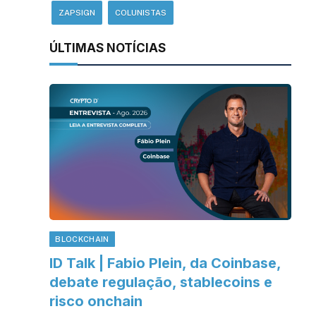
ZAPSIGN
COLUNISTAS
ÚLTIMAS NOTÍCIAS
BLOCKCHAIN
ID Talk | Fabio Plein, da Coinbase,
debate regulação, stablecoins e
risco onchain