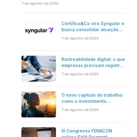
7 de agosto de 2026
Certifica&Co vira Syngular e
busca consolidar atuação
além da certificação digital
7 de agosto de 2026
Rastreabilidade digital: o que
empresas precisam registrar
em jornadas digitais?
7 de agosto de 2026
O novo capítulo do trabalho:
como o investimento
bilionário em pesquisa
7 de agosto de 2026
científica revela a
verdadeira era da
inteligência artificial
III Congresso FENACON
coloca Split Payment,