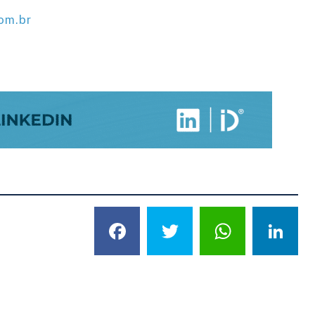
om.br
Facebook
Twitter
What
L