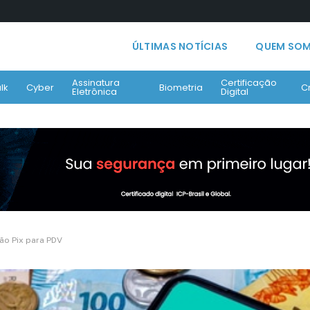
ÚLTIMAS NOTÍCIAS
QUEM SO
Assinatura
Certificação
lk
Cyber
Biometria
C
Eletrônica
Digital
ão Pix para PDV