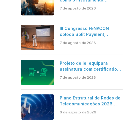
bilionário em pesquisa
7 de agosto de 2026
científica revela a
verdadeira era da
inteligência artificial
III Congresso FENACON
coloca Split Payment,
Reforma Tributária e IA no
7 de agosto de 2026
centro dos debates
Projeto de lei equipara
assinatura com certificado
digital ICP-Brasil ao
7 de agosto de 2026
reconhecimento de firma em
cartório
Plano Estrutural de Redes de
Telecomunicações 2026
aponta avanço da cobertura
6 de agosto de 2026
móvel, mas mantém desafio