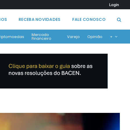
Login
MOS
RECEBA NOVIDADES
FALE CONOSCO
Mercado
riptomoedas
Varejo
Opinião
+
Financeiro