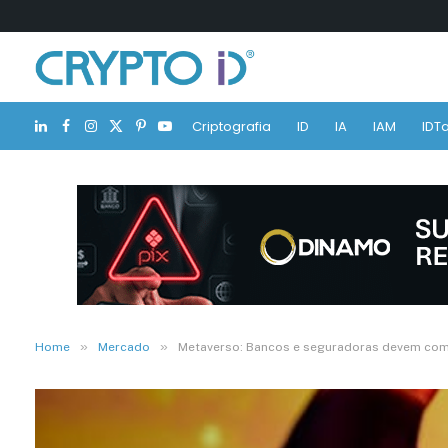
Criptografia
ID
IA
IAM
IDTa
LinkedIn
Facebook
Instagram
X
Pinterest
YouTube
(Twitter)
»
»
Home
Mercado
Metaverso: Bancos e seguradoras devem come