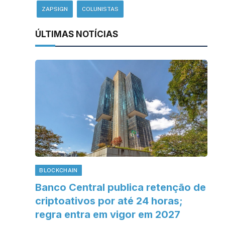
ZAPSIGN
COLUNISTAS
ÚLTIMAS NOTÍCIAS
BLOCKCHAIN
Banco Central publica retenção de
criptoativos por até 24 horas;
regra entra em vigor em 2027