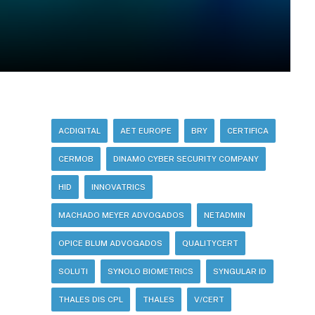
ACDIGITAL
AET EUROPE
BRY
CERTIFICA
CERMOB
DINAMO CYBER SECURITY COMPANY
HID
INNOVATRICS
MACHADO MEYER ADVOGADOS
NETADMIN
OPICE BLUM ADVOGADOS
QUALITYCERT
SOLUTI
SYNOLO BIOMETRICS
SYNGULAR ID
THALES DIS CPL
THALES
V/CERT