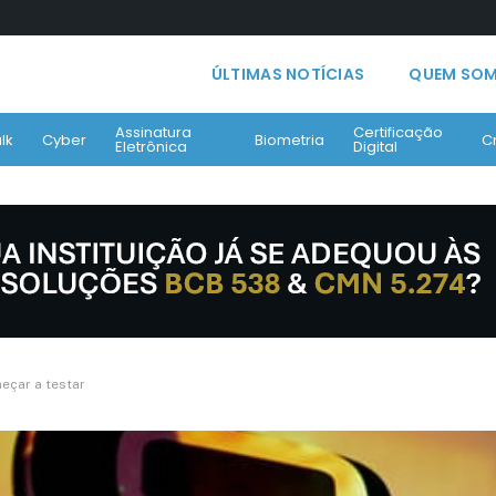
ÚLTIMAS NOTÍCIAS
QUEM SO
Assinatura
Certificação
lk
Cyber
Biometria
C
Eletrônica
Digital
çar a testar