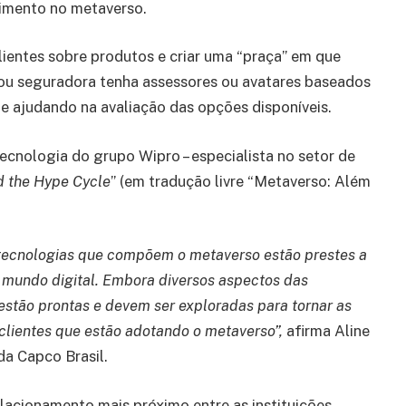
imento no metaverso.
clientes sobre produtos e criar uma “praça” em que
 ou seguradora tenha assessores ou avatares baseados
 e ajudando na avaliação das opções disponíveis.
tecnologia do grupo Wipro – especialista no setor de
d the Hype Cycle
” (em tradução livre “Metaverso: Além
tecnologias que compõem o metaverso estão prestes a
undo digital. Embora diversos aspectos das
 estão prontas e devem ser exploradas para tornar as
clientes que estão adotando o metaverso”,
afirma Aline
da Capco Brasil.
lacionamento mais próximo entre as instituições