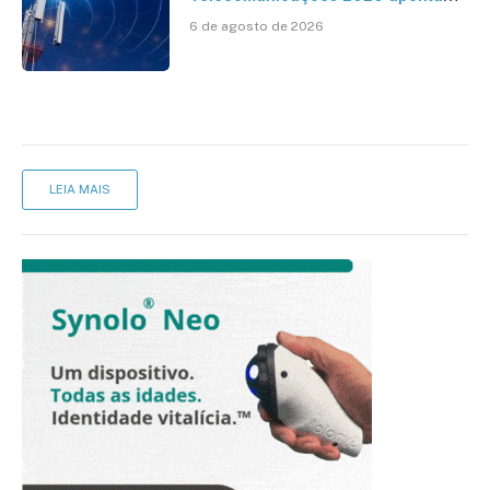
avanço da cobertura móvel, mas
6 de agosto de 2026
mantém desafio
LEIA MAIS