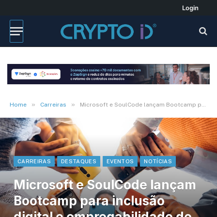
Login
»
»
Home
Carreiras
Microsoft e SoulCode lançam Bootcamp para inclusão digital e empregabilidade de pessoas com deficiência
CARREIRAS
DESTAQUES
EVENTOS
NOTÍCIAS
Microsoft e SoulCode lançam
Bootcamp para inclusão
digital e empregabilidade de