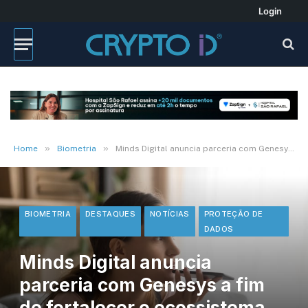
Login
»
»
Home
Biometria
Minds Digital anuncia parceria com Genesys a fim de fortalecer o ecossistema de prevenção à fraude
BIOMETRIA
DESTAQUES
NOTÍCIAS
PROTEÇÃO DE
DADOS
Minds Digital anuncia
parceria com Genesys a fim
de fortalecer o ecossistema