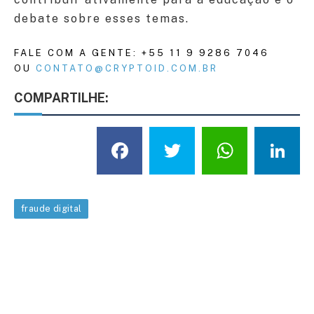
debate sobre esses temas.
FALE COM A GENTE: +55 11 9 9286 7046
OU
CONTATO@CRYPTOID.COM.BR
COMPARTILHE:
Facebook
Twitter
What
L
fraude digital