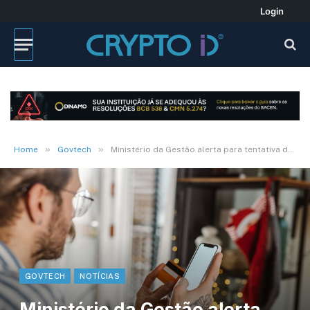
Login
»
»
Home
Govtech
Ministério da Gestão alerta para tentativa de golpe
GOVTECH
NOTÍCIAS
Ministério da Gestão alerta