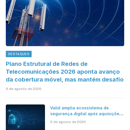
DESTAQUES
Plano Estrutural de Redes de
Telecomunicações 2026 aponta avanço
da cobertura móvel, mas mantém desafio
6 de agosto de 2026
Valid amplia ecossistema de
segurança digital após aquisições
da HST e Diazero
6 de agosto de 2026