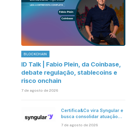
BLOCKCHAIN
ID Talk | Fabio Plein, da Coinbase,
debate regulação, stablecoins e
risco onchain
7 de agosto de 2026
Certifica&Co vira Syngular e
busca consolidar atuação
além da certificação digital
7 de agosto de 2026