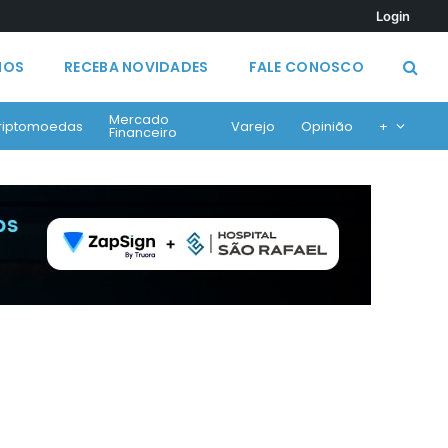
Login
MOS
RECEBA NOVIDADES
FALE CONOSCO
Mercado
riptomoedas
Varejo
Opinião
+
Financeiro