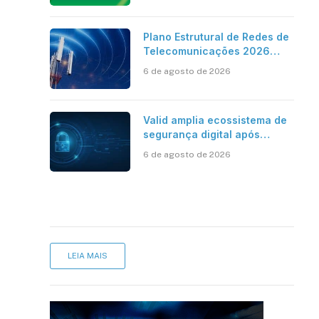
cartório
Plano Estrutural de Redes de
Telecomunicações 2026
aponta avanço da cobertura
6 de agosto de 2026
móvel, mas mantém desafio
Valid amplia ecossistema de
segurança digital após
aquisições da HST e Diazero
6 de agosto de 2026
sApp
inkedIn
LEIA MAIS