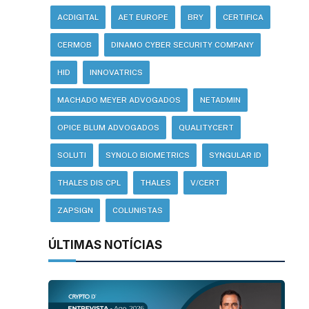
ACDIGITAL
AET EUROPE
BRY
CERTIFICA
CERMOB
DINAMO CYBER SECURITY COMPANY
HID
INNOVATRICS
MACHADO MEYER ADVOGADOS
NETADMIN
OPICE BLUM ADVOGADOS
QUALITYCERT
SOLUTI
SYNOLO BIOMETRICS
SYNGULAR ID
THALES DIS CPL
THALES
V/CERT
ZAPSIGN
COLUNISTAS
ÚLTIMAS NOTÍCIAS