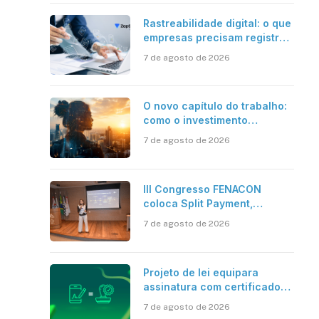
Rastreabilidade digital: o que
empresas precisam registrar
em jornadas digitais?
7 de agosto de 2026
O novo capítulo do trabalho:
como o investimento
bilionário em pesquisa
7 de agosto de 2026
científica revela a
verdadeira era da
inteligência artificial
III Congresso FENACON
coloca Split Payment,
Reforma Tributária e IA no
7 de agosto de 2026
centro dos debates
Projeto de lei equipara
assinatura com certificado
digital ICP-Brasil ao
7 de agosto de 2026
reconhecimento de firma em