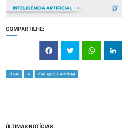
COMPARTILHE:
Facebook
Twitter
What
L
Cloud
IA
Inteligência Artificial
ÚLTIMAS NOTÍCIAS