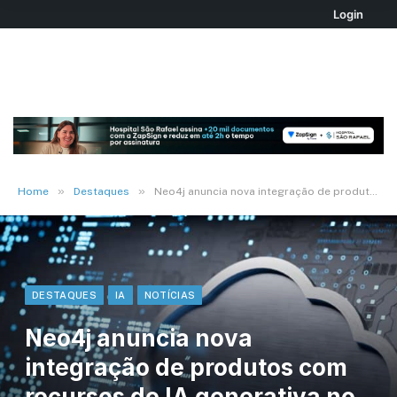
Login
»
»
Home
Destaques
Neo4j anuncia nova integração de produtos com recursos de IA generativa no Google Cloud Vertex
DESTAQUES
IA
NOTÍCIAS
Neo4j anuncia nova
integração de produtos com
recursos de IA generativa no