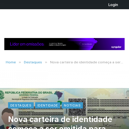
Login
»
»
Home
Destaques
Nova carteira de identidade começa a ser emitida para crianças e jovens até 18 anos
DESTAQUES
IDENTIDADE
NOTÍCIAS
Nova carteira de identidade
começa a ser emitida para