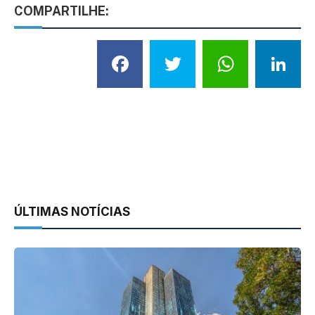
COMPARTILHE:
Facebook
Twitter
What
L
ÚLTIMAS NOTÍCIAS