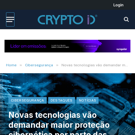
Login
»
»
Home
Cibersegurança
Novas tecnologias vão demandar maior proteção cibernética por parte das seguradoras
CIBERSEGURANÇA
DESTAQUES
NOTÍCIAS
Novas tecnologias vão
demandar maior proteção
cibernética por parte das