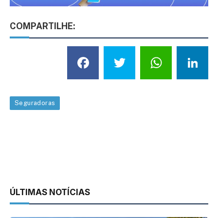
COMPARTILHE:
Facebook
Twitter
What
L
Seguradoras
ÚLTIMAS NOTÍCIAS