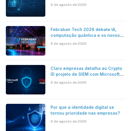
da HST e Diazero
6 de agosto de 2026
Febraban Tech 2026 debate IA,
computação quântica e os novos
desafios da tecnologia bancária
6 de agosto de 2026
Claro empresas detalha ao Crypto
ID projeto de SIEM com Microsoft
Sentinel, IA e resposta
6 de agosto de 2026
automatizada
Por que a identidade digital se
tornou prioridade nas empresas?
6 de agosto de 2026