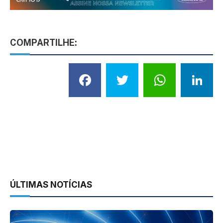
COMPARTILHE:
Facebook
Twitter
What
L
ÚLTIMAS NOTÍCIAS