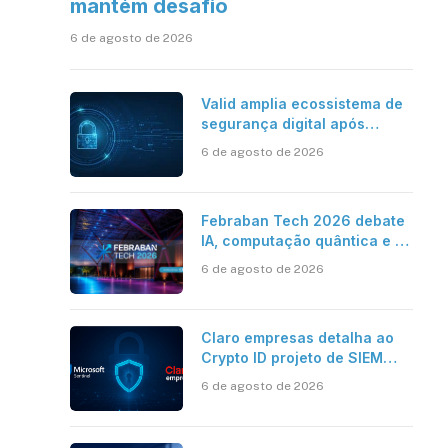
mantém desafio
6 de agosto de 2026
Valid amplia ecossistema de
segurança digital após
aquisições da HST e Diazero
6 de agosto de 2026
Febraban Tech 2026 debate
IA, computação quântica e os
novos desafios da tecnologia
6 de agosto de 2026
bancária
Claro empresas detalha ao
Crypto ID projeto de SIEM
com Microsoft Sentinel, IA e
6 de agosto de 2026
resposta automatizada