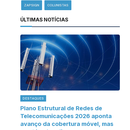
ZAPSIGN
COLUNISTAS
ÚLTIMAS NOTÍCIAS
DESTAQUES
Plano Estrutural de Redes de
Telecomunicações 2026 aponta
avanço da cobertura móvel, mas