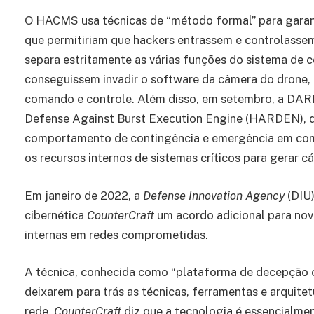
O HACMS usa técnicas de “método formal” para garan
que permitiriam que hackers entrassem e controlasse
separa estritamente as várias funções do sistema de c
conseguissem invadir o software da câmera do drone, 
comando e controle. Além disso, em setembro, a DAR
Defense Against Burst Execution Engine (HARDEN), qu
comportamento de contingência e emergência em comp
os recursos internos de sistemas críticos para gerar cá
Em janeiro de 2022, a
Defense Innovation Agency
(DIU)
cibernética
CounterCraft
um acordo adicional para nov
internas em redes comprometidas.
A técnica, conhecida como “plataforma de decepção ci
deixarem para trás as técnicas, ferramentas e arqui
rede.
CounterCraft
diz que a tecnologia é essencialmen