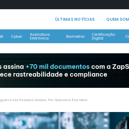
ÚLTIMAS NOTÍCIAS
QUEM SO
Assinatura
Certificação
lk
Cyber
Biometria
C
Eletrônica
Digital
uerra nos Estados Unidos. Por Giancarlo Elia Valor