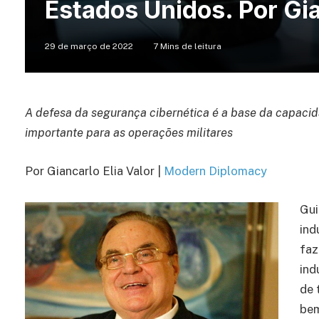
Estados Unidos. Por Gia
29 de março de 2022
7 Mins de leitura
A defesa da segurança cibernética é a base da capaci
importante para as operações militares
Por Giancarlo Elia Valor |
Modern Diplomacy
Gui
ind
faz
ind
de 
bem