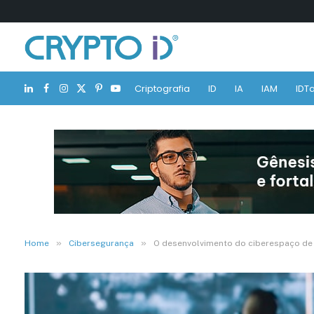
Criptografia
ID
IA
IAM
IDTa
LinkedIn
Facebook
Instagram
X
Pinterest
YouTube
(Twitter)
»
»
Home
Cibersegurança
O desenvolvimento do ciberespaço de g