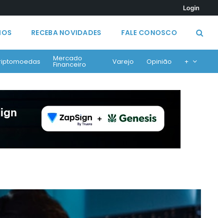
Login
MOS
RECEBA NOVIDADES
FALE CONOSCO
Mercado
riptomoedas
Varejo
Opinião
+
Financeiro