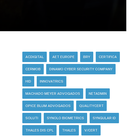
ACDIGITAL
AET EUROPE
BRY
CERTIFICA
CERMOB
DINAMO CYBER SECURITY COMPANY
HID
INNOVATRICS
MACHADO MEYER ADVOGADOS
NETADMIN
OPICE BLUM ADVOGADOS
QUALITYCERT
SOLUTI
SYNOLO BIOMETRICS
SYNGULAR ID
THALES DIS CPL
THALES
V/CERT