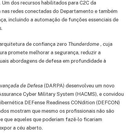
. Um dos recursos habilitados para C2C da
nta nas redes conectadas do Departamento e também
nça, incluindo a automação de funções essenciais de
.
rquitetura de confiança zero
Thunderdome
, cuja
ura promete melhorar a segurança, reduzir a
tuais abordagens de defesa em profundidade à
Avançada de Defesa
(DARPA) desenvolveu um novo
Assurance Cyber ​​Military System (HACMS), e convidou
a cibernética DEFense Readiness CONdition (DEFCON)
ados mostram que mesmo os profissionais não são
te que aqueles que poderiam fazê-lo ficariam
expor a céu aberto.