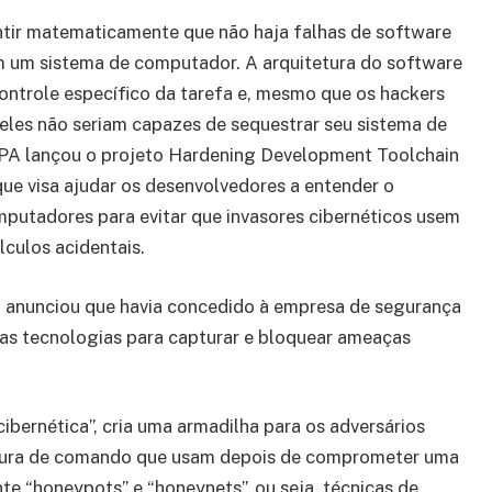
tir matematicamente que não haja falhas de software
m um sistema de computador. A arquitetura do software
ontrole específico da tarefa e, mesmo que os hackers
eles não seriam capazes de sequestrar seu sistema de
PA lançou o projeto Hardening Development Toolchain
e visa ajudar os desenvolvedores a entender o
utadores para evitar que invasores cibernéticos usem
lculos acidentais.
 anunciou que havia concedido à empresa de segurança
as tecnologias para capturar e bloquear ameaças
bernética”, cria uma armadilha para os adversários
tetura de comando que usam depois de comprometer uma
te “honeypots” e “honeynets”, ou seja, técnicas de