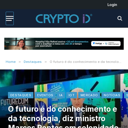
Login
»
»
Home
Destaques
O futuro é do conhecimento e da tecnologia, diz ministro Marcos Pontes em solenidade de abertura do Futurecom
DESTAQUES
EVENTOS
IA
IOT
MERCADO
NOTÍCIAS
O futuro é do conhecimento e
da tecnologia, diz ministro
Marcos Pontes em solenidade