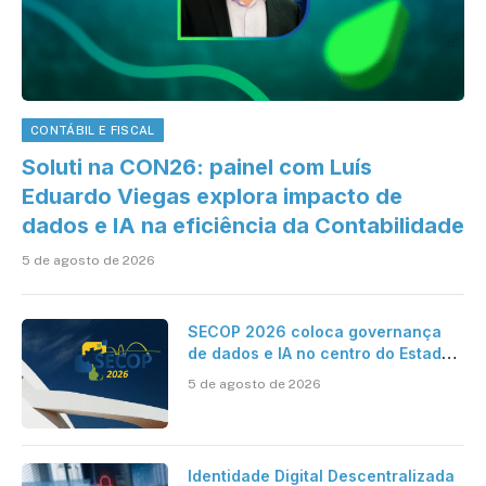
CONTÁBIL E FISCAL
Soluti na CON26: painel com Luís
Eduardo Viegas explora impacto de
dados e IA na eficiência da Contabilidade
5 de agosto de 2026
SECOP 2026 coloca governança
de dados e IA no centro do Estado
inteligente
5 de agosto de 2026
Identidade Digital Descentralizada