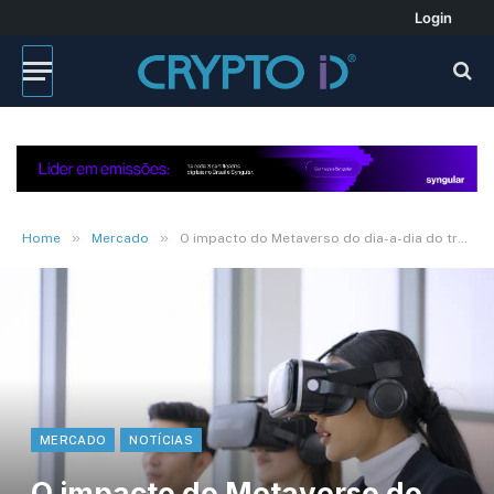
Login
»
»
Home
Mercado
O impacto do Metaverso do dia-a-dia do trabalho
MERCADO
NOTÍCIAS
O impacto do Metaverso do