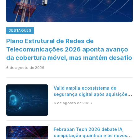
DESTAQUES
Plano Estrutural de Redes de
Telecomunicações 2026 aponta avanço
da cobertura móvel, mas mantém desafio
6 de agosto de 2026
Valid amplia ecossistema de
segurança digital após aquisições
da HST e Diazero
6 de agosto de 2026
Febraban Tech 2026 debate IA,
computação quântica e os novos