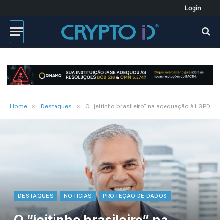
Login
»
»
Home
Destaques
O “jeitinho brasileiro” na adequação à LGPD
DESTAQUES
NOTÍCIAS
PROTEÇÃO DE DADOS
O “jeitinho brasileiro” na