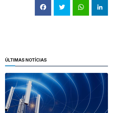
Facebook
Twitter
What
L
ÚLTIMAS NOTÍCIAS