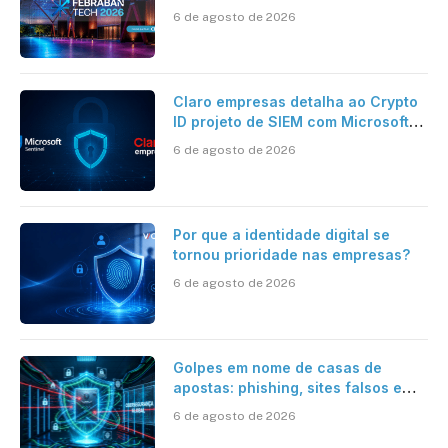
desafios da tecnologia bancária
6 de agosto de 2026
Claro empresas detalha ao Crypto
ID projeto de SIEM com Microsoft
Sentinel, IA e resposta
6 de agosto de 2026
automatizada
Por que a identidade digital se
tornou prioridade nas empresas?
6 de agosto de 2026
Golpes em nome de casas de
apostas: phishing, sites falsos e
como se proteger
6 de agosto de 2026