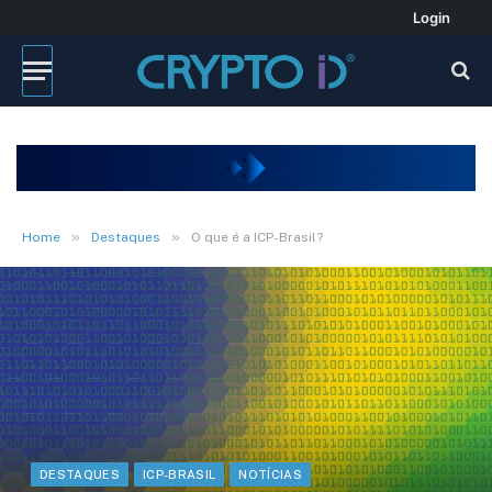
Login
»
»
Home
Destaques
O que é a ICP-Brasil?
DESTAQUES
ICP-BRASIL
NOTÍCIAS