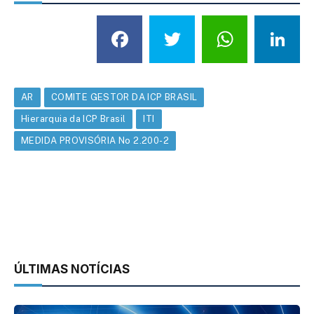
Facebook
Twitter
What
L
AR
COMITE GESTOR DA ICP BRASIL
Hierarquia da ICP Brasil
ITI
MEDIDA PROVISÓRIA No 2.200-2
ÚLTIMAS NOTÍCIAS