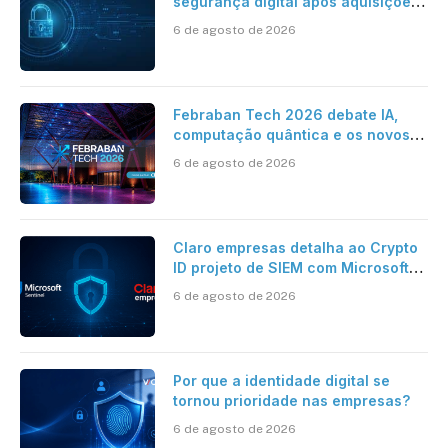
segurança digital após aquisições
da HST e Diazero
6 de agosto de 2026
Febraban Tech 2026 debate IA,
computação quântica e os novos
desafios da tecnologia bancária
6 de agosto de 2026
Claro empresas detalha ao Crypto
ID projeto de SIEM com Microsoft
Sentinel, IA e resposta
6 de agosto de 2026
automatizada
Por que a identidade digital se
tornou prioridade nas empresas?
6 de agosto de 2026