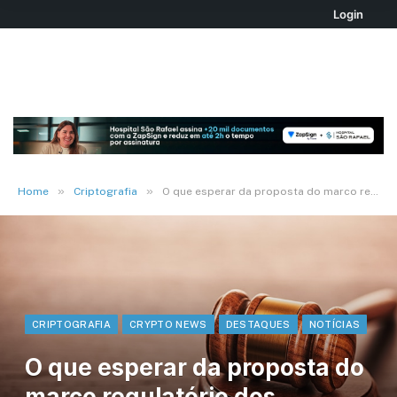
Login
»
»
Home
Criptografia
O que esperar da proposta do marco regulatório dos criptoativos no país
CRIPTOGRAFIA
CRYPTO NEWS
DESTAQUES
NOTÍCIAS
O que esperar da proposta do
marco regulatório dos