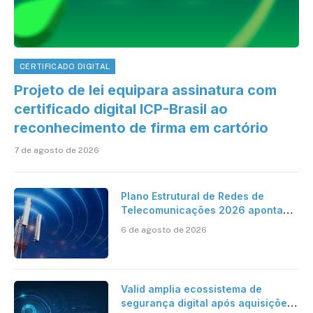
CERTIFICADO DIGITAL
Projeto de lei equipara assinatura com
certificado digital ICP-Brasil ao
reconhecimento de firma em cartório
7 de agosto de 2026
Plano Estrutural de Redes de
Telecomunicações 2026 aponta
avanço da cobertura móvel, mas
6 de agosto de 2026
mantém desafio
Valid amplia ecossistema de
segurança digital após aquisições