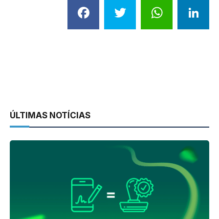
Facebook
Twitter
What
L
ÚLTIMAS NOTÍCIAS