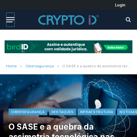
Login
»
»
Home
Cibersegurança
O SASE e a quebra da assimetria tecnológica nas PMEs
CIBERSEGURANÇA
DESTAQUES
INFRAESTRUTURA
NOTÍCIA
O SASE e a quebra da
assimetria tecnológica nas