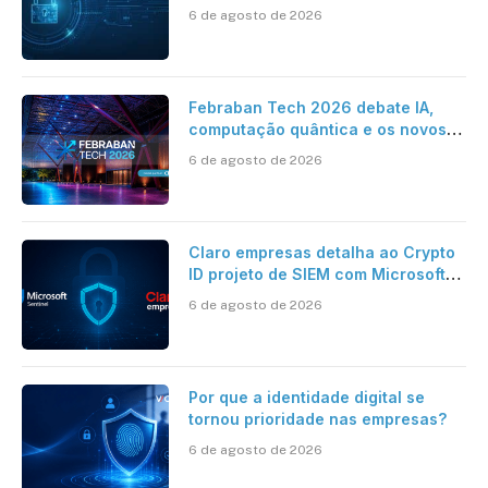
da HST e Diazero
6 de agosto de 2026
Febraban Tech 2026 debate IA,
computação quântica e os novos
desafios da tecnologia bancária
6 de agosto de 2026
Claro empresas detalha ao Crypto
ID projeto de SIEM com Microsoft
Sentinel, IA e resposta
6 de agosto de 2026
automatizada
Por que a identidade digital se
tornou prioridade nas empresas?
6 de agosto de 2026