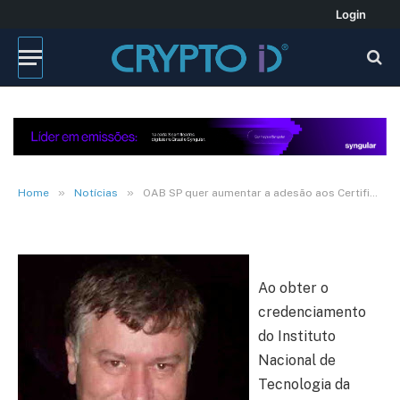
Login
NOTÍCIAS
OAB SP quer aumentar a
adesão aos Certificados
Digitais
28 de julho de 2010
3 Mins de leitura
»
»
Home
Notícias
OAB SP quer aumentar a adesão aos Certificados Digitais
Ao obter o
credenciamento
do Instituto
Nacional de
Tecnologia da