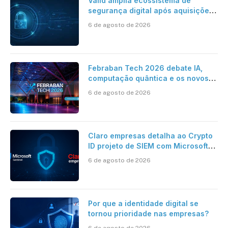
Valid amplia ecossistema de
segurança digital após aquisições
da HST e Diazero
6 de agosto de 2026
Febraban Tech 2026 debate IA,
computação quântica e os novos
desafios da tecnologia bancária
6 de agosto de 2026
Claro empresas detalha ao Crypto
ID projeto de SIEM com Microsoft
Sentinel, IA e resposta
6 de agosto de 2026
automatizada
Por que a identidade digital se
tornou prioridade nas empresas?