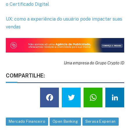
o Certificado Digital
UX: como a experiência do usuário pode impactar suas
vendas
Uma empresa do Grupo Crypto ID
COMPARTILHE:
Facebook
Twitter
What
L
Mercado Financeiro
Open Banking
Serasa Experian