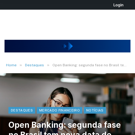
Login
»
»
Home
Destaques
Open Banking: segunda fase no Brasil tem nova data de implementação
DESTAQUES
MERCADO FINANCEIRO
NOTÍCIAS
Open Banking: segunda fase
no Brasil tem nova data de