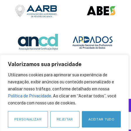
Valorizamos sua privacidade
Utilizamos cookies para aprimorar sua experiência de
navegação, exibir anúncios ou conteúdo personalizado e
analisar nosso tráfego, conforme detalhado em nossa
Política de Privacidade
. Ao clicar em “Aceitar todos”, você
concorda com nosso uso de cookies.
Produzido por: Insania
© 2014
CryptoID
. Todos os direitos reservados.
PERSONALIZAR
REJEITAR
ACEITAR TUDO
LinkedIn
Facebook
Instagram
X
Pinteres
YouT