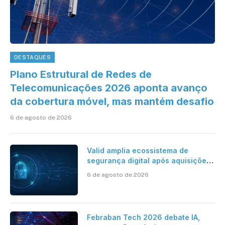
DESTAQUES
Plano Estrutural de Redes de
Telecomunicações 2026 aponta avanço
da cobertura móvel, mas mantém desafio
6 de agosto de 2026
Valid amplia ecossistema de
segurança digital após aquisições
da HST e Diazero
6 de agosto de 2026
Febraban Tech 2026 debate IA,