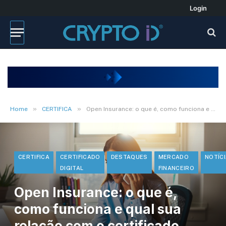
Login
»
»
Home
CERTIFICA
Open Insurance: o que é, como funciona e qual sua relação com o certificado digital
CERTIFICA
CERTIFICADO
DESTAQUES
MERCADO
NOTÍC
DIGITAL
FINANCEIRO
Open Insurance: o que é,
como funciona e qual sua
relação com o certificado