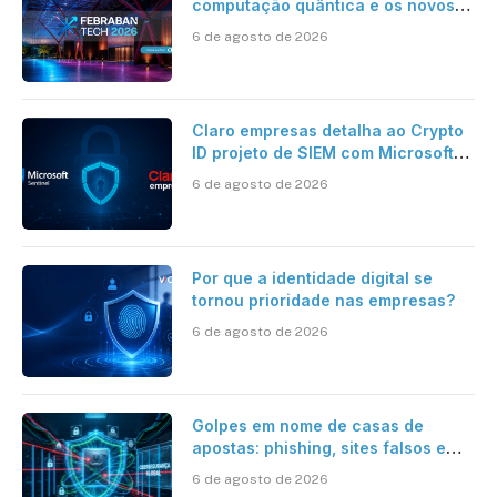
computação quântica e os novos
desafios da tecnologia bancária
6 de agosto de 2026
Claro empresas detalha ao Crypto
ID projeto de SIEM com Microsoft
Sentinel, IA e resposta
6 de agosto de 2026
automatizada
Por que a identidade digital se
tornou prioridade nas empresas?
6 de agosto de 2026
Golpes em nome de casas de
apostas: phishing, sites falsos e
como se proteger
6 de agosto de 2026