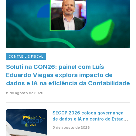
CONTÁBIL E FISCAL
Soluti na CON26: painel com Luís
Eduardo Viegas explora impacto de
dados e IA na eficiência da Contabilidade
5 de agosto de 2026
SECOP 2026 coloca governança
de dados e IA no centro do Estado
inteligente
5 de agosto de 2026