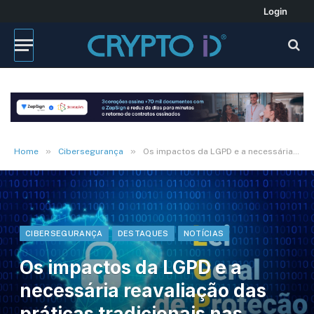
Login
»
»
Home
Cibersegurança
Os impactos da LGPD e a necessária reavaliação das práticas tradicionais nas campanhas eleitorais
CIBERSEGURANÇA
DESTAQUES
NOTÍCIAS
Os impactos da LGPD e a
necessária reavaliação das
práticas tradicionais nas