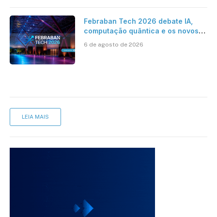
Febraban Tech 2026 debate IA,
computação quântica e os novos
desafios da tecnologia bancária
6 de agosto de 2026
LEIA MAIS