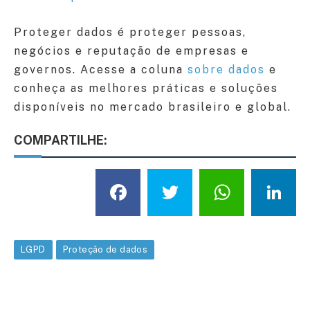
Proteger dados é proteger pessoas,
negócios e reputação de empresas e
governos. Acesse a coluna
sobre dados
e
conheça as melhores práticas e soluções
disponíveis no mercado brasileiro e global.
COMPARTILHE:
Facebook
Twitter
What
L
LGPD
Proteção de dados