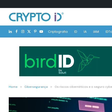
Criptografia
ID
IA
IAM
IDTa
LinkedIn
Facebook
Instagram
X
Pinterest
YouTube
(Twitter)
»
»
Home
Cibersegurança
Os riscos cibernéticos e o seguro cybe