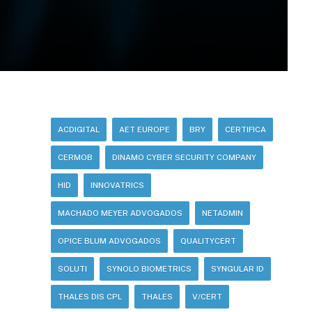
ACDIGITAL
AET EUROPE
BRY
CERTIFICA
CERMOB
DINAMO CYBER SECURITY COMPANY
HID
INNOVATRICS
MACHADO MEYER ADVOGADOS
NETADMIN
OPICE BLUM ADVOGADOS
QUALITYCERT
SOLUTI
SYNOLO BIOMETRICS
SYNGULAR ID
THALES DIS CPL
THALES
V/CERT