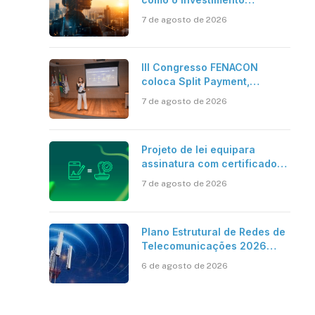
bilionário em pesquisa
7 de agosto de 2026
científica revela a
verdadeira era da
inteligência artificial
III Congresso FENACON
coloca Split Payment,
Reforma Tributária e IA no
7 de agosto de 2026
centro dos debates
Projeto de lei equipara
assinatura com certificado
digital ICP-Brasil ao
7 de agosto de 2026
reconhecimento de firma em
cartório
Plano Estrutural de Redes de
Telecomunicações 2026
aponta avanço da cobertura
6 de agosto de 2026
móvel, mas mantém desafio