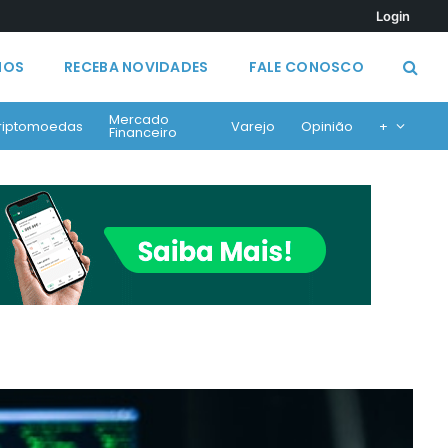
Login
MOS
RECEBA NOVIDADES
FALE CONOSCO
Mercado
riptomoedas
Varejo
Opinião
+
Financeiro