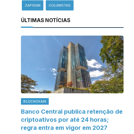
ZAPSIGN
COLUNISTAS
ÚLTIMAS NOTÍCIAS
BLOCKCHAIN
Banco Central publica retenção de
criptoativos por até 24 horas;
regra entra em vigor em 2027