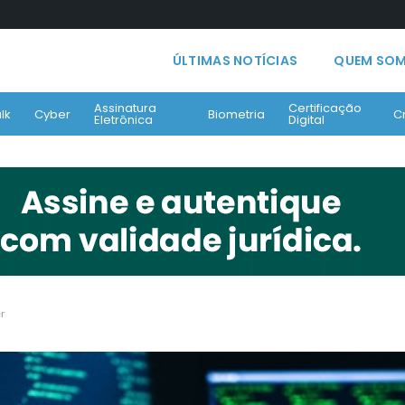
ÚLTIMAS NOTÍCIAS
QUEM SO
Assinatura
Certificação
lk
Cyber
Biometria
C
Eletrônica
Digital
r