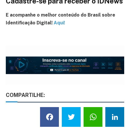
Cadastre-se para receber o IDNews
E acompanhe o melhor conteúdo
do Brasil
sobre
Identificação Digital!
Aqui!
COMPARTILHE:
Facebook
Twitter
What
L