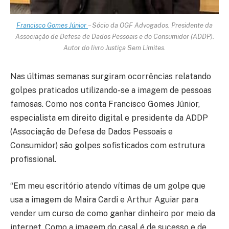
Francisco Gomes Júnior
– Sócio da OGF Advogados. Presidente da
Associação de Defesa de Dados Pessoais e do Consumidor (ADDP).
Autor do livro Justiça Sem Limites.
Nas últimas semanas surgiram ocorrências relatando
golpes praticados utilizando-se a imagem de pessoas
famosas. Como nos conta Francisco Gomes Júnior,
especialista em direito digital e presidente da ADDP
(Associação de Defesa de Dados Pessoais e
Consumidor) são golpes sofisticados com estrutura
profissional.
“Em meu escritório atendo vítimas de um golpe que
usa a imagem de Maira Cardi e Arthur Aguiar para
vender um curso de como ganhar dinheiro por meio da
internet. Como a imagem do casal é de sucesso e de