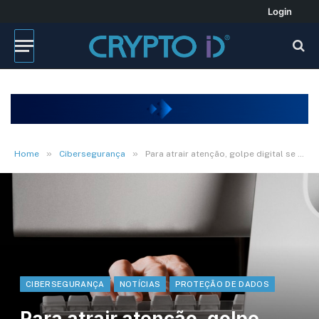
Login
»
»
Home
Cibersegurança
Para atrair atenção, golpe digital se utiliza de famosos
CIBERSEGURANÇA
NOTÍCIAS
PROTEÇÃO DE DADOS
Para atrair atenção, golpe