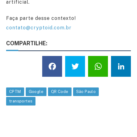
artificial.
Faça parte desse contexto!
contato@cryptoid.com.br
COMPARTILHE:
Facebook
Twitter
What
L
CPTM
Google
QR Code
São Paulo
transportes