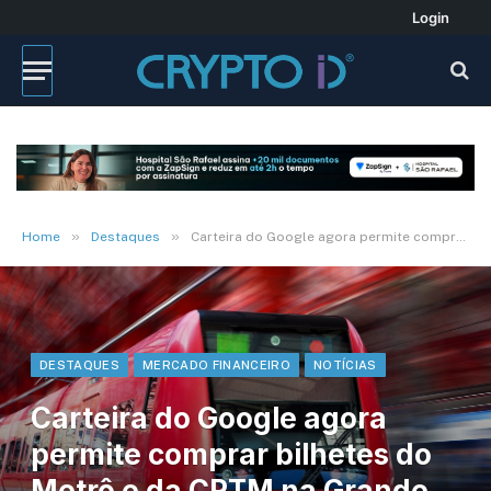
Login
»
»
Home
Destaques
Carteira do Google agora permite comprar bilhetes do Metrô e da CPTM na Grande São Paulo
DESTAQUES
MERCADO FINANCEIRO
NOTÍCIAS
Carteira do Google agora
permite comprar bilhetes do
Metrô e da CPTM na Grande