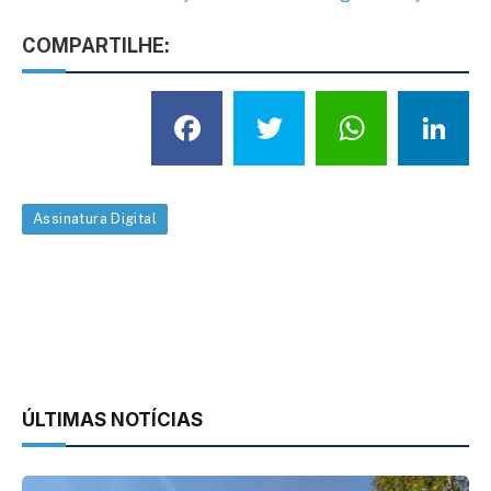
COMPARTILHE:
Facebook
Twitter
What
L
Assinatura Digital
ÚLTIMAS NOTÍCIAS