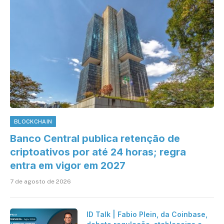
BLOCKCHAIN
Banco Central publica retenção de
criptoativos por até 24 horas; regra
entra em vigor em 2027
7 de agosto de 2026
ID Talk | Fabio Plein, da Coinbase,