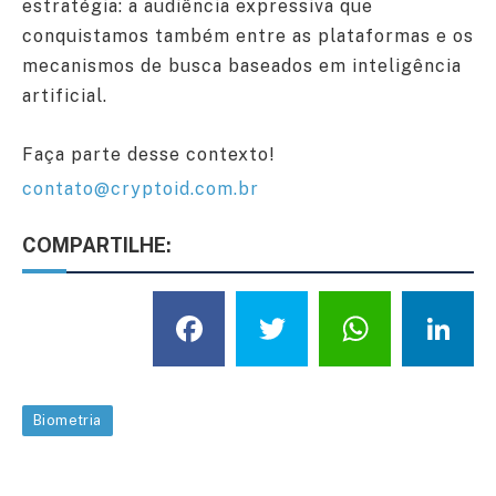
estratégia: a audiência expressiva que
conquistamos também entre as plataformas e os
mecanismos de busca baseados em inteligência
artificial.
Faça parte desse contexto!
contato@cryptoid.com.br
COMPARTILHE:
Facebook
Twitter
What
L
Biometria