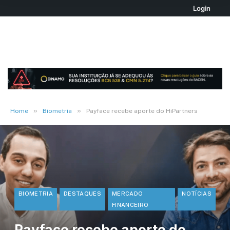
Login
»
»
Home
Biometria
Payface recebe aporte do HiPartners
BIOMETRIA
DESTAQUES
MERCADO
NOTÍCIAS
FINANCEIRO
Payface recebe aporte do