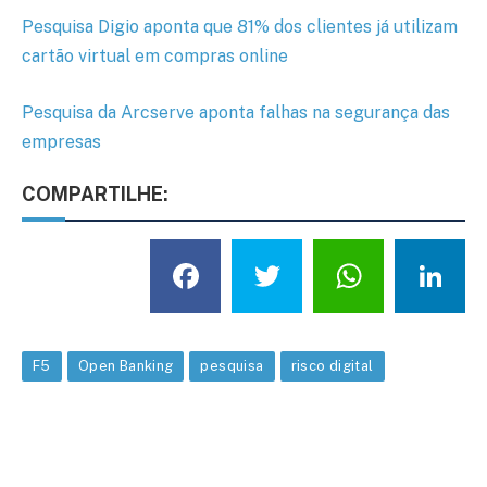
Pesquisa Digio aponta que 81% dos clientes já utilizam
cartão virtual em compras online
Pesquisa da Arcserve aponta falhas na segurança das
empresas
COMPARTILHE:
Facebook
Twitter
What
L
F5
Open Banking
pesquisa
risco digital