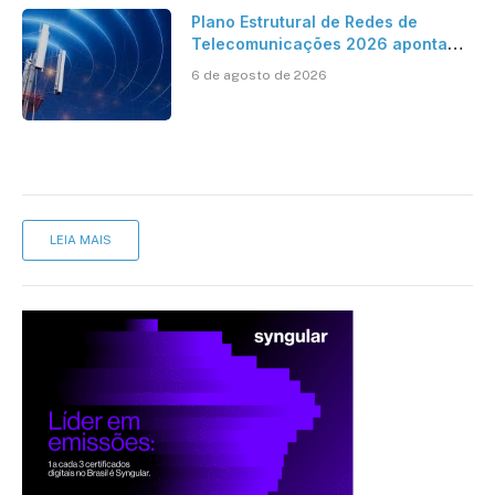
Plano Estrutural de Redes de
Telecomunicações 2026 aponta
avanço da cobertura móvel, mas
6 de agosto de 2026
mantém desafio
LEIA MAIS