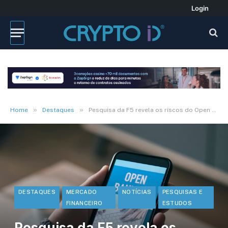
Login
»
»
Home
Destaques
Pesquisa da F5 revela os riscos do Open Banking
DESTAQUES
MERCADO
NOTÍCIAS
PESQUISAS E
FINANCEIRO
ESTUDOS
Pesquisa da F5 revela os