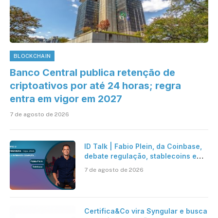
BLOCKCHAIN
Banco Central publica retenção de
criptoativos por até 24 horas; regra
entra em vigor em 2027
7 de agosto de 2026
ID Talk | Fabio Plein, da Coinbase,
debate regulação, stablecoins e
risco onchain
7 de agosto de 2026
Certifica&Co vira Syngular e busca