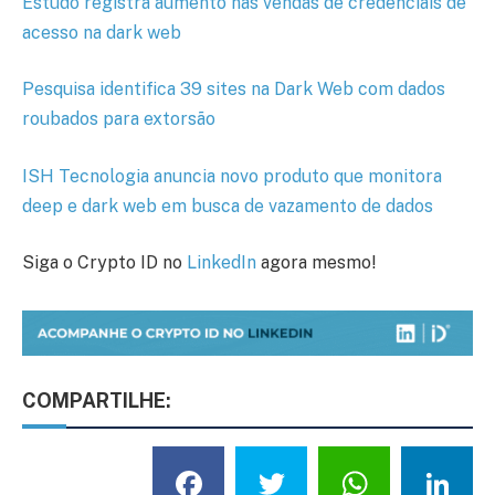
Estudo registra aumento nas vendas de credenciais de
acesso na dark web
Pesquisa identifica 39 sites na Dark Web com dados
roubados para extorsão
ISH Tecnologia anuncia novo produto que monitora
deep e dark web em busca de vazamento de dados
Siga o Crypto ID no
LinkedIn
agora mesmo!
COMPARTILHE:
Facebook
Twitter
What
L