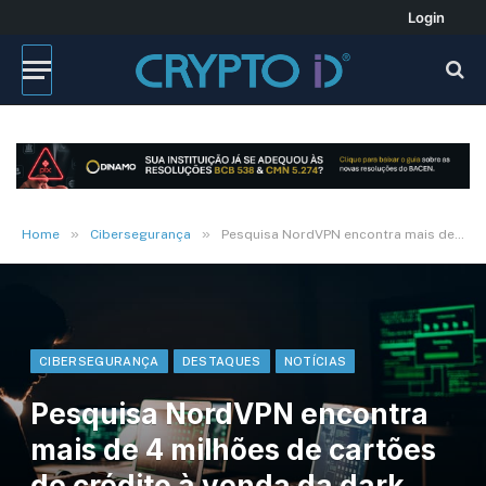
Login
»
»
Home
Cibersegurança
Pesquisa NordVPN encontra mais de 4 milhões de cartões de crédito à venda da dark web
CIBERSEGURANÇA
DESTAQUES
NOTÍCIAS
Pesquisa NordVPN encontra
mais de 4 milhões de cartões
de crédito à venda da dark