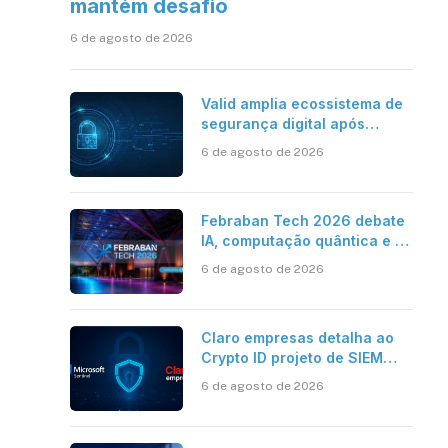
mantém desafio
6 de agosto de 2026
Valid amplia ecossistema de
segurança digital após
aquisições da HST e Diazero
6 de agosto de 2026
Febraban Tech 2026 debate
IA, computação quântica e os
novos desafios da tecnologia
6 de agosto de 2026
bancária
Claro empresas detalha ao
Crypto ID projeto de SIEM
com Microsoft Sentinel, IA e
6 de agosto de 2026
resposta automatizada