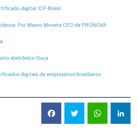
tificado digital ICP-Brasil
istância. Por Mauro Moreira CEO da PRONOVA
ça
mento eletrônico Ouça
tificados digitais de empresários brasileiros
Facebook
Twitter
What
L