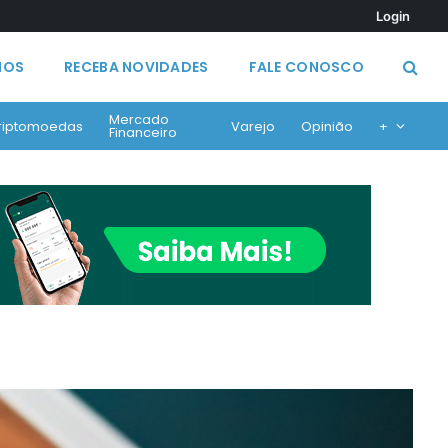
Login
MOS
RECEBA NOVIDADES
FALE CONOSCO
Mercado
riptomoedas
Varejo
Opinião
+
Financeiro