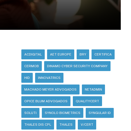
ACDIGITAL
AET EUROPE
BRY
CERTIFICA
CERMOB
DINAMO CYBER SECURITY COMPANY
HID
INNOVATRICS
MACHADO MEYER ADVOGADOS
NETADMIN
OPICE BLUM ADVOGADOS
QUALITYCERT
SOLUTI
SYNOLO BIOMETRICS
SYNGULAR ID
THALES DIS CPL
THALES
V/CERT