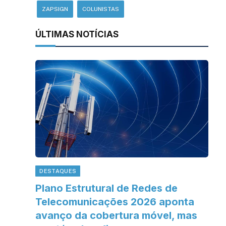
ZAPSIGN
COLUNISTAS
ÚLTIMAS NOTÍCIAS
DESTAQUES
Plano Estrutural de Redes de
Telecomunicações 2026 aponta
avanço da cobertura móvel, mas