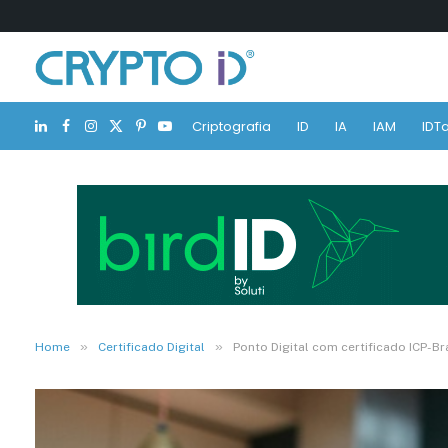
Criptografia
ID
IA
IAM
IDTa
LinkedIn
Facebook
Instagram
X
Pinterest
YouTube
(Twitter)
»
»
Home
Certificado Digital
Ponto Digital com certificado ICP-B