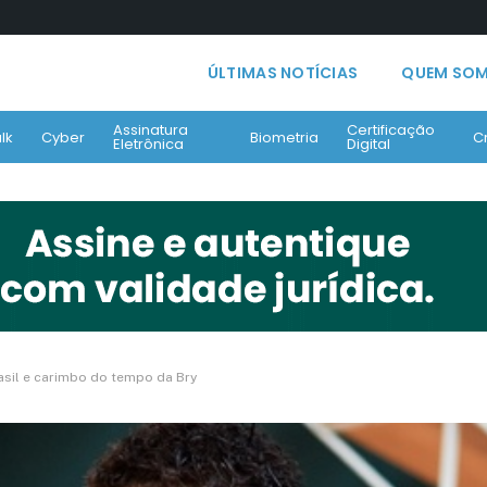
ÚLTIMAS NOTÍCIAS
QUEM SO
Assinatura
Certificação
lk
Cyber
Biometria
C
Eletrônica
Digital
rasil e carimbo do tempo da Bry