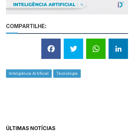
COMPARTILHE:
Facebook
Twitter
What
L
Inteligência Artificial
Tecnologia
ÚLTIMAS NOTÍCIAS