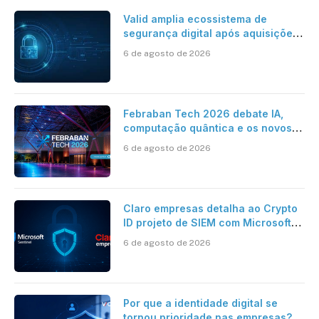
Valid amplia ecossistema de
segurança digital após aquisições
da HST e Diazero
6 de agosto de 2026
Febraban Tech 2026 debate IA,
computação quântica e os novos
desafios da tecnologia bancária
6 de agosto de 2026
Claro empresas detalha ao Crypto
ID projeto de SIEM com Microsoft
Sentinel, IA e resposta
6 de agosto de 2026
automatizada
Por que a identidade digital se
tornou prioridade nas empresas?