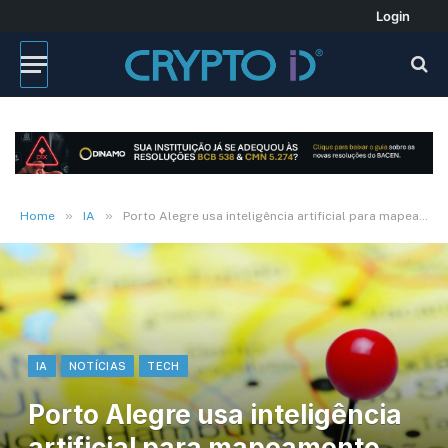
Login
»
»
Home
IA
Porto Alegre usa inteligência artificial para mapeamento das áreas afetadas na capital
IA
NOTÍCIAS
TECH
Porto Alegre usa inteligência
artificial para mapeamento