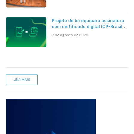
Projeto de lei equipara assinatura
com certificado digital ICP-Brasil
ao reconhecimento de firma em
7 de agosto de 2026
cartório
LEIA MAIS