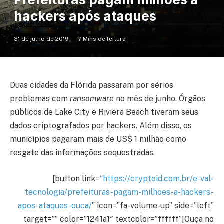
hackers após ataques
31 de julho de 2019
7 Mins de leitura
Duas cidades da Flórida passaram por sérios
problemas com
ransomware
no mês de junho. Órgãos
públicos de Lake City e Riviera Beach tiveram seus
dados criptografados por hackers. Além disso, os
municípios pagaram mais de US$ 1 milhão como
resgate das informações sequestradas.
[button link=
“https://cryptoid.com.br/e-val-
tecnologia/prefeituras-pagam-milhoes-a-hackers-
apos-ataques-ouca/
” icon=”fa-volume-up” side=”left”
target=”” color=”1241a1″ textcolor=”ffffff”]Ouça no