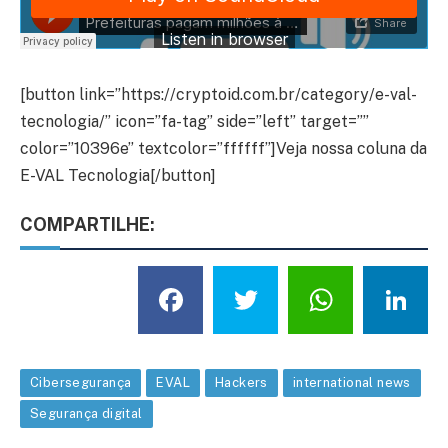
[button link=”https://cryptoid.com.br/category/e-val-
tecnologia/” icon=”fa-tag” side=”left” target=””
color=”10396e” textcolor=”ffffff”]Veja nossa coluna da
E-VAL Tecnologia[/button]
COMPARTILHE:
Facebook
Twitter
What
L
Cibersegurança
EVAL
Hackers
international news
Segurança digital