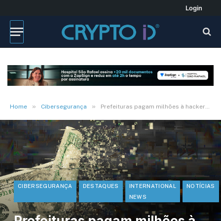
Login
»
»
Home
Cibersegurança
Prefeituras pagam milhões à hackers após ataques
CIBERSEGURANÇA
DESTAQUES
INTERNATIONAL
NOTÍCIAS
NEWS
Prefeituras pagam milhões à