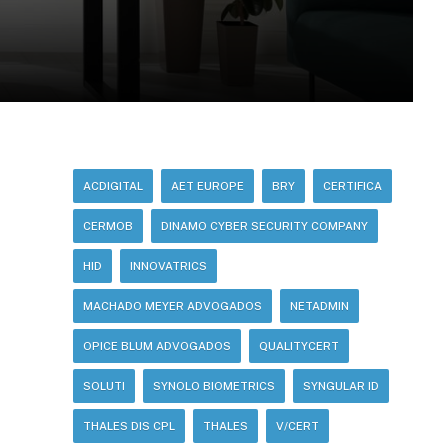
ACDIGITAL
AET EUROPE
BRY
CERTIFICA
CERMOB
DINAMO CYBER SECURITY COMPANY
HID
INNOVATRICS
MACHADO MEYER ADVOGADOS
NETADMIN
OPICE BLUM ADVOGADOS
QUALITYCERT
SOLUTI
SYNOLO BIOMETRICS
SYNGULAR ID
THALES DIS CPL
THALES
V/CERT