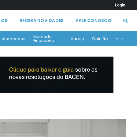
Login
MOS
RECEBA NOVIDADES
FALE CONOSCO
Mercado
riptomoedas
Varejo
Opinião
+
Financeiro