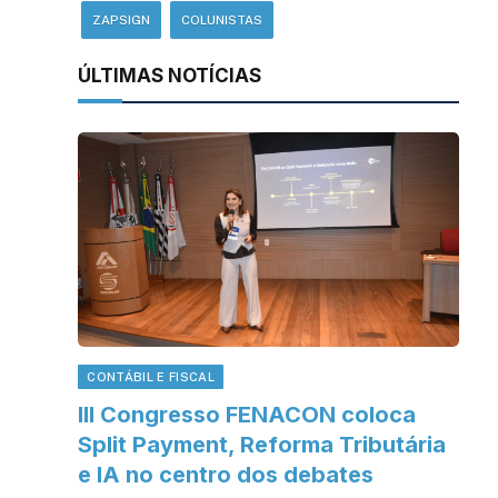
ZAPSIGN
COLUNISTAS
ÚLTIMAS NOTÍCIAS
CONTÁBIL E FISCAL
III Congresso FENACON coloca
Split Payment, Reforma Tributária
e IA no centro dos debates