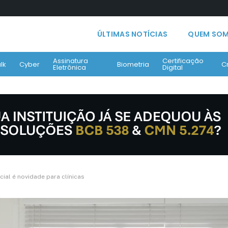
ÚLTIMAS NOTÍCIAS
QUEM SO
Assinatura
Certificação
lk
Cyber
Biometria
C
Eletrônica
Digital
cial é novidade para clínicas