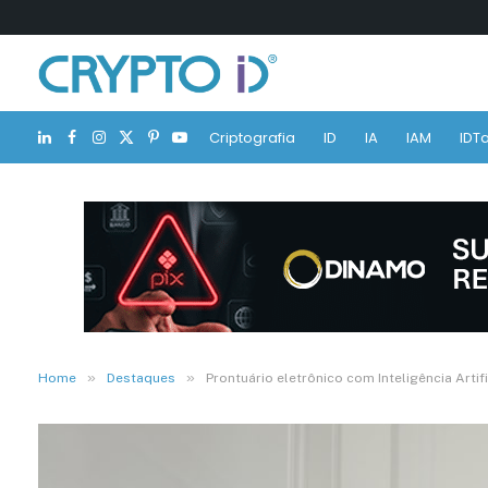
Criptografia
ID
IA
IAM
IDTa
LinkedIn
Facebook
Instagram
X
Pinterest
YouTube
(Twitter)
»
»
Home
Destaques
Prontuário eletrônico com Inteligência Artifi