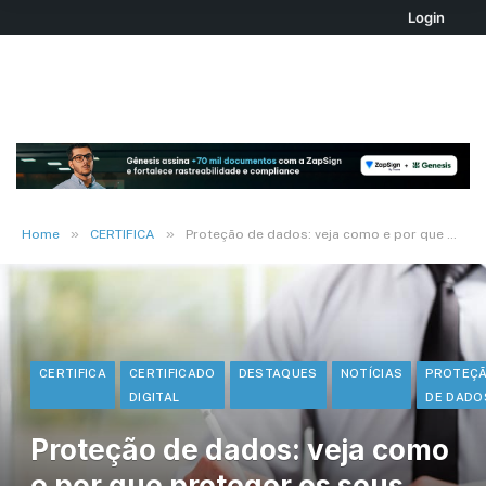
Login
»
»
Home
CERTIFICA
Proteção de dados: veja como e por que proteger os seus com certificado digital
CERTIFICA
CERTIFICADO
DESTAQUES
NOTÍCIAS
PROTEÇ
DIGITAL
DE DADO
Proteção de dados: veja como
e por que proteger os seus