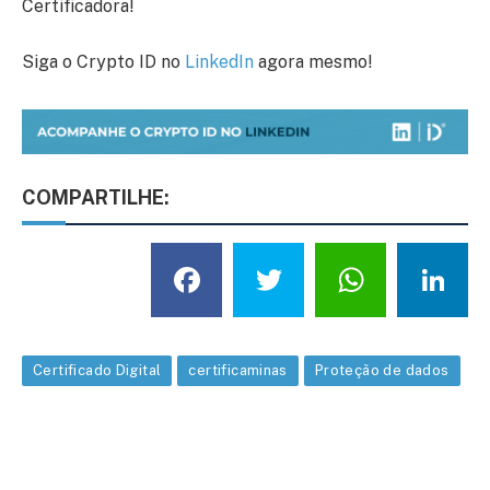
Certificadora!
Siga o Crypto ID no
LinkedIn
agora mesmo!
COMPARTILHE:
Facebook
Twitter
What
L
Certificado Digital
certificaminas
Proteção de dados