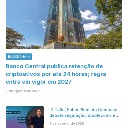
BLOCKCHAIN
Banco Central publica retenção de
criptoativos por até 24 horas; regra
entra em vigor em 2027
7 de agosto de 2026
ID Talk | Fabio Plein, da Coinbase,
debate regulação, stablecoins e
risco onchain
7 de agosto de 2026