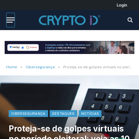
Login
»
»
Home
Cibersegurança
Proteja-se de golpes virtuais no período eleitoral: veja as 10 dicas da Tenable
CIBERSEGURANÇA
DESTAQUES
NOTÍCIAS
Proteja-se de golpes virtuais
no período eleitoral: veja as 10