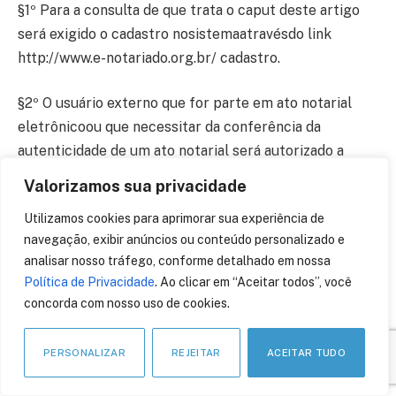
§1º Para a consulta de que trata o caput deste artigo
será exigido o cadastro nosistemaatravésdo link
http://www.e-notariado.org.br/ cadastro.
§2º O usuário externo que for parte em ato notarial
eletrônicoou que necessitar da conferência da
autenticidade de um ato notarial será autorizado a
acessar o sistema sempre que necessário.
Valorizamos sua privacidade
Utilizamos cookies para aprimorar sua experiência de
§3º O sítio eletrônico do sistema e-Notariado deverá
navegação, exibir anúncios ou conteúdo personalizado e
ser acessível somente por meiode conexão segura
analisar nosso tráfego, conforme detalhado em nossa
HTTPS, e os servidores de rede deverão possuir
Política de Privacidade
. Ao clicar em “Aceitar todos”, você
certificados digitaisadequados para essa finalidade.
concorda com nosso uso de cookies.
Art. 15. A impressão do ato notarial eletrônico conterá,
PERSONALIZAR
REJEITAR
ACEITAR TUDO
em destaque, a chave de acessoeQRCodepara consulta
e verificação da autenticidade do ato notarial na