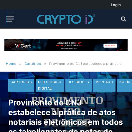
Login
»
»
Home
Cartórios
Provimento do CNJ estabelece a prática de atos notariais eletrônicos em todos os tabelionatos de notas do País
CARTÓRIOS
CERTIFICADO
DESTAQUES
MERCADO
NOTÍC
DIGITAL
Provimento do CNJ
estabelece a prática de atos
notariais eletrônicos em todos
os tabelionatos de notas do