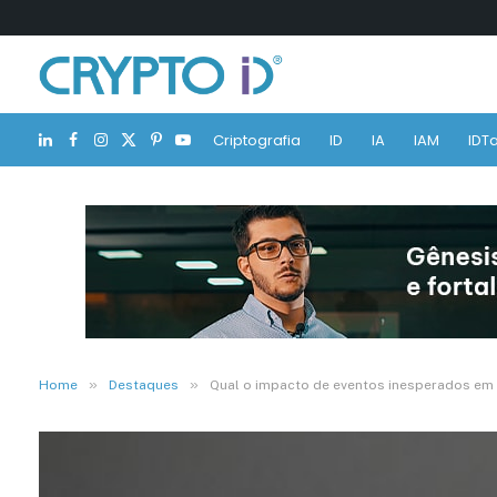
Criptografia
ID
IA
IAM
IDTa
LinkedIn
Facebook
Instagram
X
Pinterest
YouTube
(Twitter)
»
»
Home
Destaques
Qual o impacto de eventos inesperados em