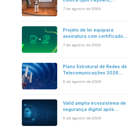
Reforma Tributária e IA no
7 de agosto de 2026
centro dos debates
Projeto de lei equipara
assinatura com certificado
digital ICP-Brasil ao
7 de agosto de 2026
reconhecimento de firma em
cartório
Plano Estrutural de Redes de
Telecomunicações 2026
aponta avanço da cobertura
6 de agosto de 2026
móvel, mas mantém desafio
Valid amplia ecossistema de
segurança digital após
aquisições da HST e Diazero
sApp
inkedIn
6 de agosto de 2026