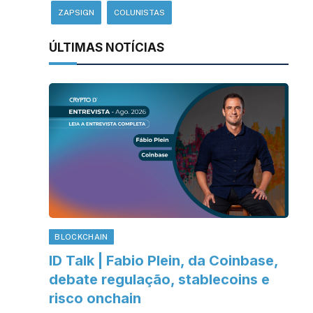
ZAPSIGN
COLUNISTAS
ÚLTIMAS NOTÍCIAS
BLOCKCHAIN
ID Talk | Fabio Plein, da Coinbase,
debate regulação, stablecoins e
risco onchain