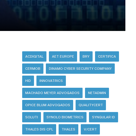
ACDIGITAL
AET EUROPE
BRY
CERTIFICA
CERMOB
DINAMO CYBER SECURITY COMPANY
HID
INNOVATRICS
MACHADO MEYER ADVOGADOS
NETADMIN
OPICE BLUM ADVOGADOS
QUALITYCERT
SOLUTI
SYNOLO BIOMETRICS
SYNGULAR ID
THALES DIS CPL
THALES
V/CERT