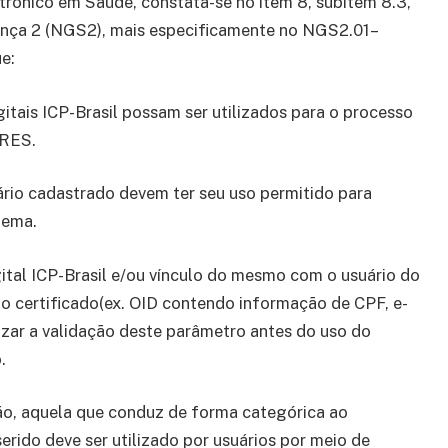
trônico em Saúde, constata-se no item 8, subitem 8.3,
ança 2 (NGS2), mais especificamente no NGS2.01–
ue:
itais ICP-Brasil possam ser utilizados para o processo
-RES.
uário cadastrado devem ter seu uso permitido para
tema.
gital ICP-Brasil e/ou vínculo do mesmo com o usuário do
 do certificado(ex. OID contendo informação de CPF, e-
lizar a validação deste parâmetro antes do uso do
.
não, aquela que conduz de forma categórica ao
rido deve ser utilizado por usuários por meio de