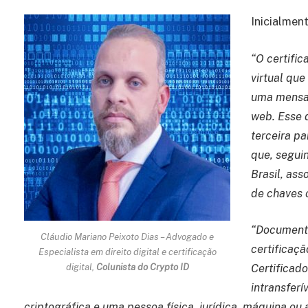
Inicialmen
“O certifi
virtual que
uma mensag
web. Esse 
terceira pa
que, segui
Brasil, ass
de chaves 
“Documento
Cláudio Mariano Peixoto Dias – Advogado e
certificaçã
Especialista em direito digital e certificação
digital,
Colunista do Crypto ID
Certificad
intransfer
criptográfica e uma pessoa física, jurídica, máquina ou