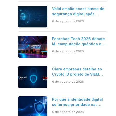
Valid amplia ecossistema de
segurança digital após
aquisições da HST e Diazero
6 de agosto de 2026
Febraban Tech 2026 debate
IA, computação quântica e os
novos desafios da tecnologia
6 de agosto de 2026
bancária
Claro empresas detalha ao
Crypto ID projeto de SIEM
com Microsoft Sentinel, IA e
6 de agosto de 2026
resposta automatizada
Por que a identidade digital
se tornou prioridade nas
empresas?
6 de agosto de 2026