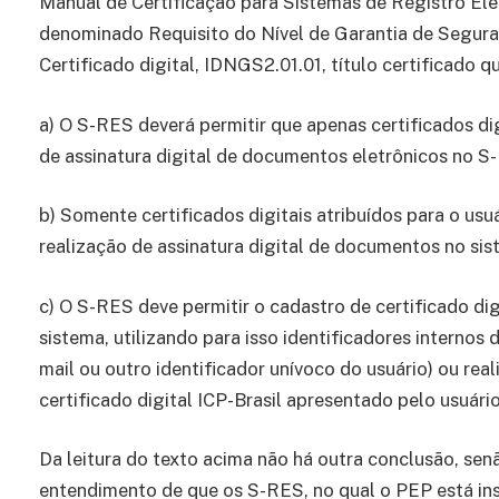
Manual de Certificação para Sistemas de Registro Ele
denominado Requisito do Nível de Garantia de Segur
Certificado digital, IDNGS2.01.01, título certificado q
a) O S-RES deverá permitir que apenas certificados dig
de assinatura digital de documentos eletrônicos no S
b) Somente certificados digitais atribuídos para o us
realização de assinatura digital de documentos no sis
c) O S-RES deve permitir o cadastro de certificado di
sistema, utilizando para isso identificadores internos
mail ou outro identificador unívoco do usuário) ou rea
certificado digital ICP-Brasil apresentado pelo usuário
Da leitura do texto acima não há outra conclusão, se
entendimento de que os S-RES, no qual o PEP está inse