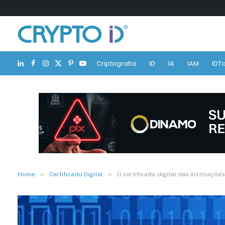
Criptografia
ID
IA
IAM
IDTa
LinkedIn
Facebook
Instagram
X
Pinterest
YouTube
(Twitter)
»
»
Home
Certificado Digital
O certificado digital das instituiç