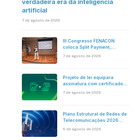
verdadeira era da inteligência
artificial
7 de agosto de 2026
III Congresso FENACON
coloca Split Payment,
Reforma Tributária e IA no
7 de agosto de 2026
centro dos debates
Projeto de lei equipara
assinatura com certificado
digital ICP-Brasil ao
7 de agosto de 2026
reconhecimento de firma em
cartório
Plano Estrutural de Redes de
Telecomunicações 2026
aponta avanço da cobertura
6 de agosto de 2026
móvel, mas mantém desafio