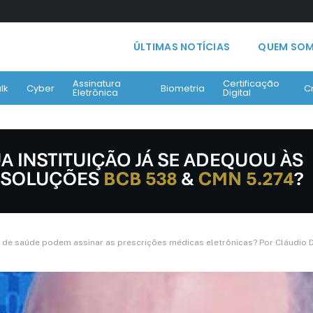
ÚLTIMAS NOTÍCIAS
QUEM SO
Assinatura
Certificação
lk
Cyber
Biometria
C
Eletrônica
Digital
ões de saúde podem assinar as prescrições médicas eletrônicas? Por Cláudio 