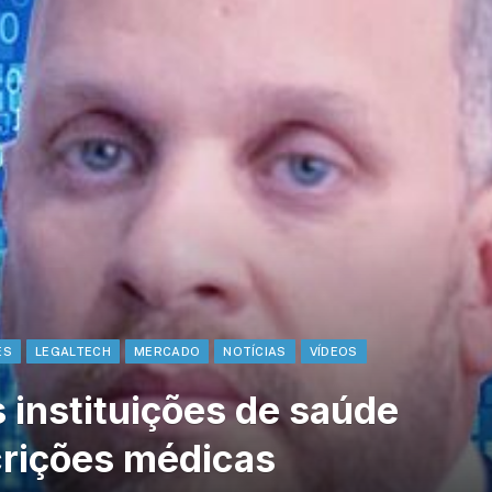
ES
LEGALTECH
MERCADO
NOTÍCIAS
VÍDEOS
s instituições de saúde
crições médicas