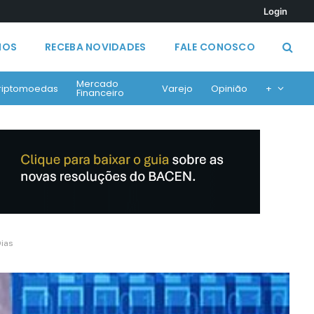
Login
MOS
RECEBA NOVIDADES
FALE CONOSCO
Mercado
riptomoedas
Varejo
Opinião
+
Financeiro
Dias