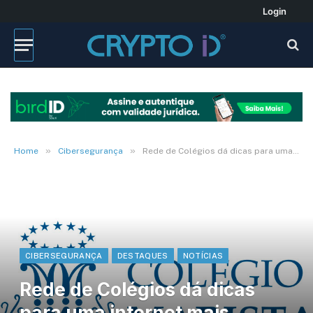
Login
»
»
Home
Cibersegurança
Rede de Colégios dá dicas para uma internet mais segura
CIBERSEGURANÇA
DESTAQUES
NOTÍCIAS
Rede de Colégios dá dicas
para uma internet mais