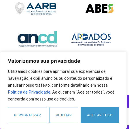
Valorizamos sua privacidade
Utilizamos cookies para aprimorar sua experiência de
navegação, exibir anúncios ou conteúdo personalizado e
analisar nosso tráfego, conforme detalhado em nossa
Política de Privacidade
. Ao clicar em “Aceitar todos”, você
concorda com nosso uso de cookies.
Produzido por: Insania
© 2014
CryptoID
. Todos os direitos reservados.
PERSONALIZAR
REJEITAR
ACEITAR TUDO
LinkedIn
Facebook
Instagram
X
Pinteres
YouT
(Twitter)